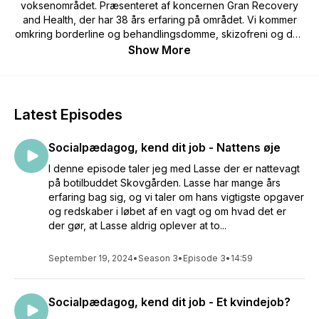
voksenområdet. Præsenteret af koncernen Gran Recovery
and Health, der har 38 års erfaring på området. Vi kommer
omkring borderline og behandlingsdomme, skizofreni og den
narrative tilgang - og mange andre emner, der er relevante
Show More
for dig, der skal arbejde med det, eller på anden måde er i
berøring med eller har interesse for psykiatriske spørgsmål.
Latest Episodes
Socialpædagog, kend dit job - Nattens øje
I denne episode taler jeg med Lasse der er nattevagt
på botilbuddet Skovgården. Lasse har mange års
erfaring bag sig, og vi taler om hans vigtigste opgaver
og redskaber i løbet af en vagt og om hvad det er
der gør, at Lasse aldrig oplever at to...
September 19, 2024
•
Season 3
•
Episode 3
•
14:59
Socialpædagog, kend dit job - Et kvindejob?