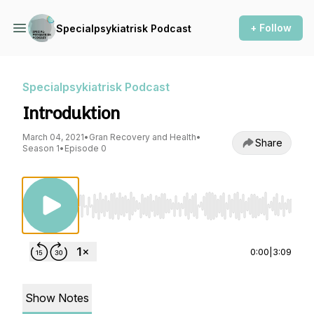
+ Follow
Specialpsykiatrisk Podcast
Specialpsykiatrisk Podcast
Introduktion
March 04, 2021
•
Gran Recovery and Health
•
Share
Season 1
•
Episode 0
Use Left/Right to seek, Home/End to jump to st
0:00
|
3:09
Show Notes