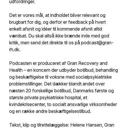
udfordringer.
Det er vores mål, at indholdet bliver relevant og
brugbart for dig, og derfor er feedback på hvert
enkelt afsnit og idéer til kommende afsnit altid
værdsat. Du skal altså ikke brænde inde med god
kritik, men send det direkte til os på podcast@gran-
rh.dk.
Podcasten er produceret af Gran Recovery and
Health – en koncern der udbyder botilbud, behandling
og beskæftigelse til voksne med socialpsykiatriske
problemstillinger. Det dækker blandt andet over
næsten 20 forskellige botilbud, Danmarks første og
største private psykiatriske hospital, et
kvindekrisecenter, to socialt ansvarlige virksomheder
og en række andre beskæftigelsestilbud.
Tekst, klip og tilrettelæggelse: Helene Hansen, Gran